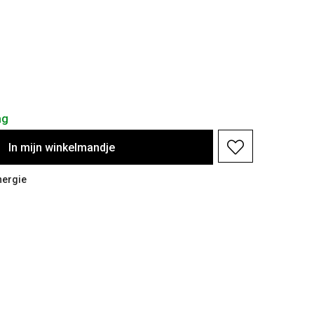
ag
In
mijn
winkelmandje
nergie