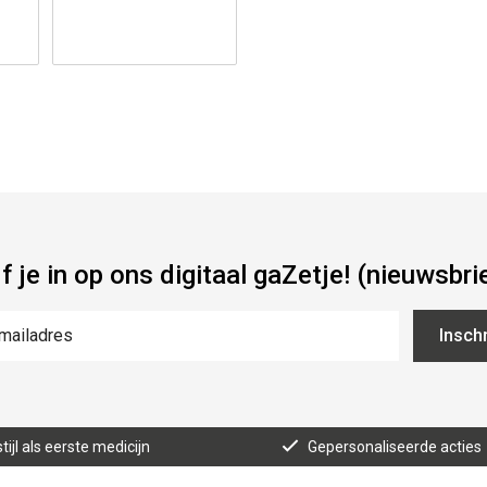
jf je in op ons digitaal gaZetje! (nieuwsbri
Inschr
tijl als eerste medicijn
Gepersonaliseerde acties