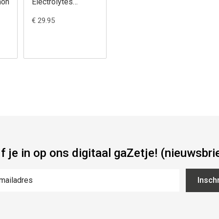
mon
Electrolytes
Unflavoured
€ 29.95
jf je in op ons digitaal gaZetje! (nieuwsbri
Inschr