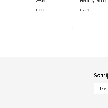
zwart
Electrolytes Le
€ 8.00
€ 29.95
Schri