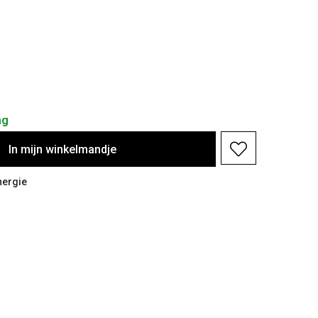
ag
In
mijn
winkelmandje
nergie