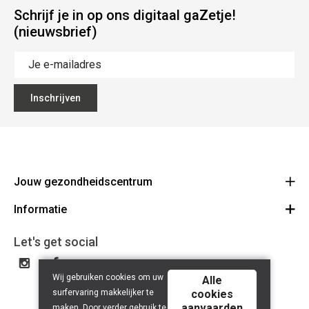
Schrijf je in op ons digitaal gaZetje!
(nieuwsbrief)
Inschrijven
Jouw gezondheidscentrum
Informatie
Z+ Center
Statiestraat 135 2070 Zwijndrecht
Algemene voorwaarden
Let's get social
Route
03 334 49 79
Cookie Disclaimer
BE 0792 393 097
Wij gebruiken cookies om uw
Privacy policy
Alle
surfervaring makkelijker te
cookies
aanvaarden
maken. Door verder gebruik te