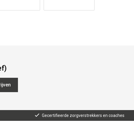
ef)
ijven
Gecertifieerde zorgverstrekkers en coaches