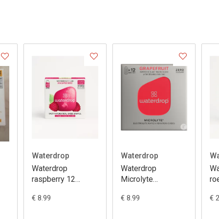
Waterdrop
Waterdrop
Wa
Waterdrop
Waterdrop
Wa
raspberry 12
Microlyte
ro
s
blokjes
Hydratatieblokjes
tu
€ 8.99
€ 8.99
€ 
x2g
Grapefruit