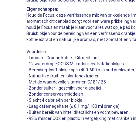
Bruisblokje voor de bereiding van een verfrissend drankje
Eigenschappen:
Houd de Focus: deze verfrissende mix van prikkelende li
aromatisch citroenblad zorgt voor een ware prikkeling van 
houd je Focus en maak je klaar voor alles wat op je pad k
Bruisblokje voor de bereiding van een verfrissend drankj
koffie-extract en natuurlijke aroma's, met zoetstof en vi
Voordelen:
- Limoen - Groene koffie - Citroenblad
- 12 waterdrop FOCUS Microdrink hydratatieblokjes
- Bereiding: los 1 blokje op in 400-600 ml koud drinkwater 
- Natuurlijke fruit- en plantenextracten
- Met de waardevolle vitaminen C/ B1/ B5
- Zonder suiker - geschikt voor diabetici
- Zonder conserveermiddelen
- Slecht 4 calorieën per blokje
- Laag cafeïnegehalte (≤ 0,1 mg/ 100 ml drankje)
- Buiten bereik van hitte, direct licht en vocht bewaren
- 98% minder CO2 en plastic in vergelijking met dranken in