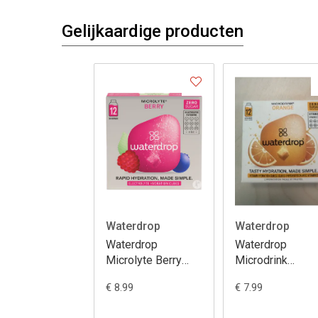
Gelijkaardige producten
Waterdrop
Waterdrop
Waterdrop
Waterdrop
Microlyte Berry
Microdrink
Electrolyte
Hydratatieblokje
€ 8.99
€ 7.99
Hydration Cubes
Sinaasappel 12
12 Stuks