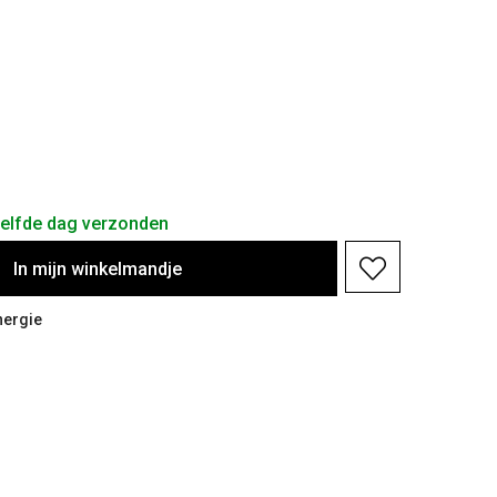
zelfde dag verzonden
In
mijn
winkelmandje
nergie