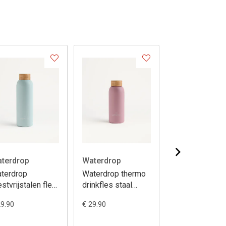
terdrop
Waterdrop
Waterdrop
terdrop
Waterdrop thermo
Waterdrop ice 
estvrijstalen fles
drinkfles staal
raspberry 12
rkoois 600ml
600ml pastelroos
blokjes
29.90
€ 29.90
€ 8.99