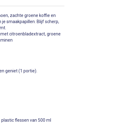
moen, zachte groene koffie en
je smaakpapillen. Blijf scherp,
omt.
e met citroenbladextract, groene
taminen
en geniet (1 portie).
 plastic flessen van 500 ml