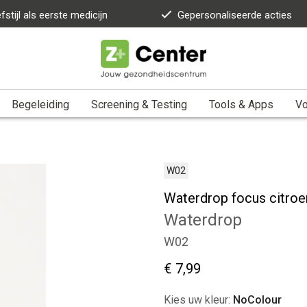
fstijl als eerste medicijn
Gepersonaliseerde acties
Begeleiding
Screening & Testing
Tools & Apps
Vo
W02
Waterdrop focus citroe
Waterdrop
W02
€ 7,99
Kies uw kleur:
NoColour