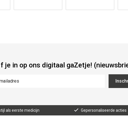
jf je in op ons digitaal gaZetje! (nieuwsbri
Inschr
tijl als eerste medicijn
Gepersonaliseerde acties