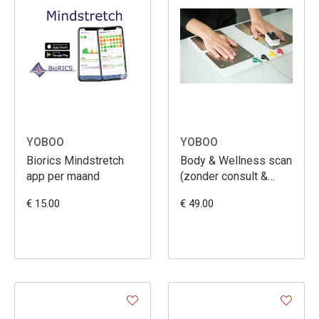
YOBOO
YOBOO
Biorics Mindstretch
Body & Wellness scan
app per maand
(zonder consult &
advies)
€ 15.00
€ 49.00