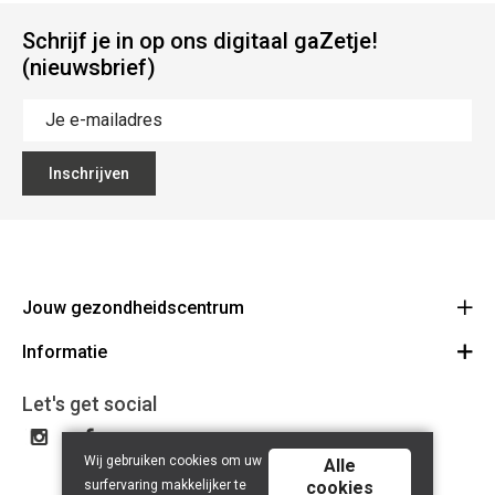
Schrijf je in op ons digitaal gaZetje!
(nieuwsbrief)
Inschrijven
Jouw gezondheidscentrum
Informatie
Z+ Center
Statiestraat 135 2070 Zwijndrecht
Algemene voorwaarden
Let's get social
Route
03 334 49 79
Cookie Disclaimer
BE 0792 393 097
Wij gebruiken cookies om uw
Privacy policy
Alle
surfervaring makkelijker te
cookies