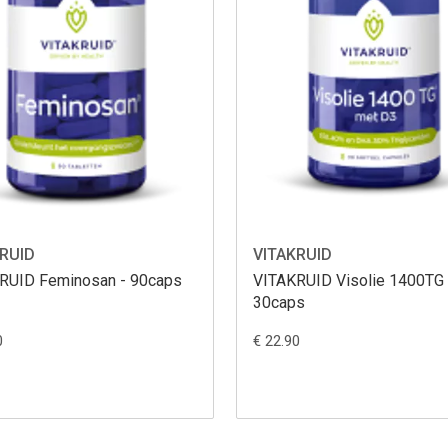
RUID
VITAKRUID
RUID Feminosan - 90caps
VITAKRUID Visolie 1400TG 
30caps
0
€ 22.90