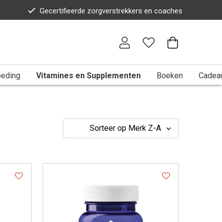
Gecertifieerde zorgverstrekkers en coaches
eding
Vitamines en Supplementen
Boeken
Cadea