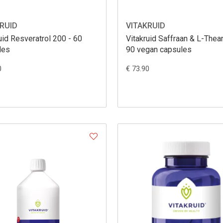
RUID
VITAKRUID
uid Resveratrol 200 - 60
Vitakruid Saffraan & L-Thea
les
90 vegan capsules
0
€ 73.90