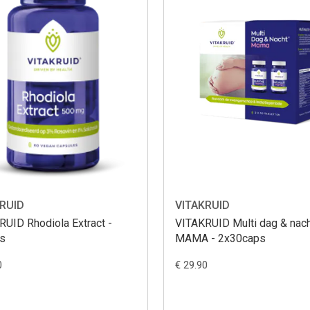
RUID
VITAKRUID
RUID Rhodiola Extract -
VITAKRUID Multi dag & nac
s
MAMA - 2x30caps
0
€ 29.90