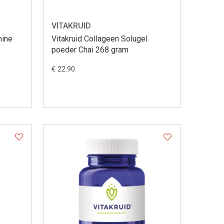
VITAKRUID
nine
Vitakruid Collageen Solugel
poeder Chai 268 gram
€ 22.90