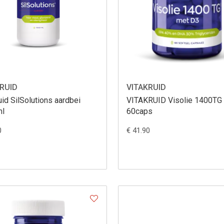
RUID
VITAKRUID
uid SilSolutions aardbei
VITAKRUID Visolie 1400TG 
ml
60caps
0
€ 41.90