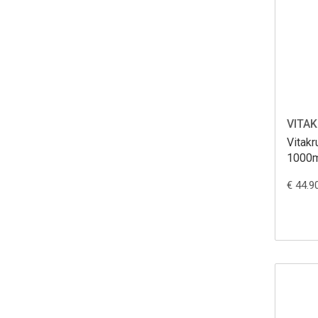
VITAK
Vitakr
1000
€ 44.9