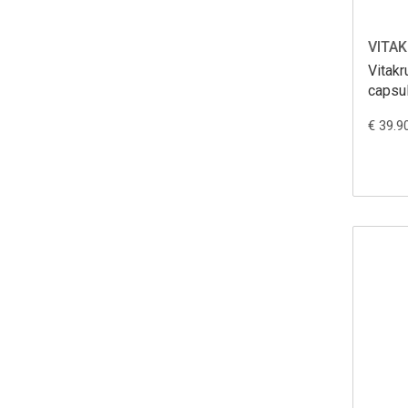
VITAK
Vitakr
capsu
€ 39.9