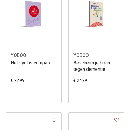
YOBOO
YOBOO
Het syclus compas
Bescherm je brein
tegen dementie
€ 22.99
€ 24.99