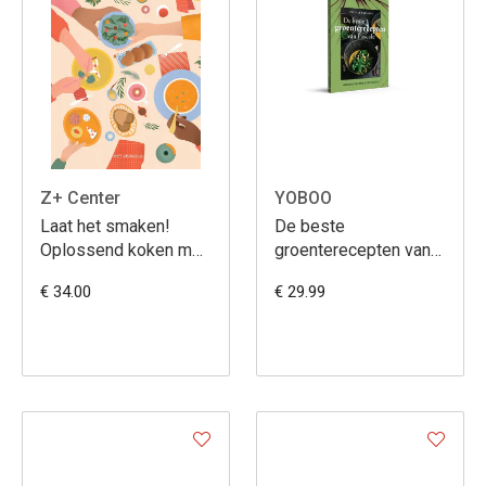
Z+ Center
YOBOO
Laat het smaken!
De beste
Oplossend koken met
groenterecepten van
Lobke
Pascale
€ 34.00
€ 29.99