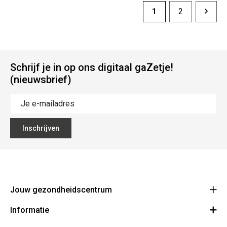
1
2
Schrijf je in op ons digitaal gaZetje!
(nieuwsbrief)
Inschrijven
Jouw gezondheidscentrum
Informatie
Z+ Center
Statiestraat 135 2070 Zwijndrecht