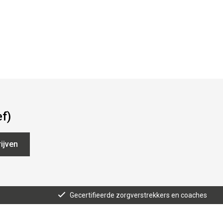
ef)
ijven
Gecertifieerde zorgverstrekkers en coaches