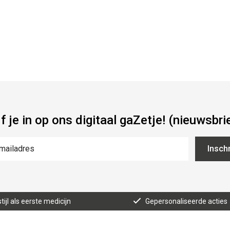
jf je in op ons digitaal gaZetje! (nieuwsbri
Inschr
tijl als eerste medicijn
Gepersonaliseerde acties